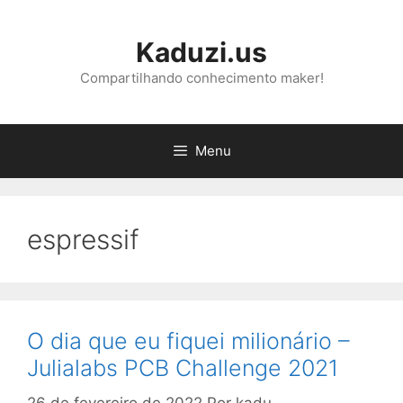
Pular
para
Kaduzi.us
o
conteúdo
Compartilhando conhecimento maker!
Menu
espressif
O dia que eu fiquei milionário –
Julialabs PCB Challenge 2021
26 de fevereiro de 2022
Por
kadu