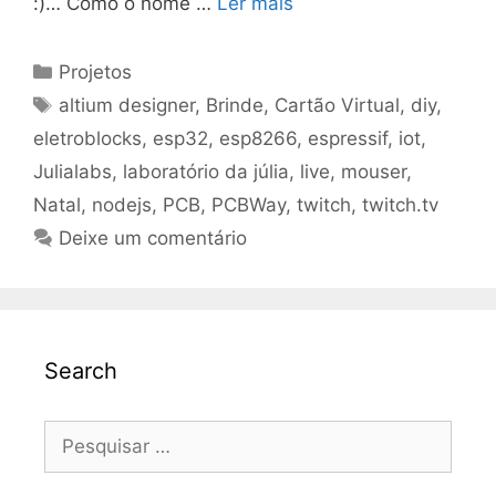
:)… Como o nome …
Ler mais
Categorias
Projetos
Tags
altium designer
,
Brinde
,
Cartão Virtual
,
diy
,
eletroblocks
,
esp32
,
esp8266
,
espressif
,
iot
,
Julialabs
,
laboratório da júlia
,
live
,
mouser
,
Natal
,
nodejs
,
PCB
,
PCBWay
,
twitch
,
twitch.tv
Deixe um comentário
Search
Pesquisar
por: