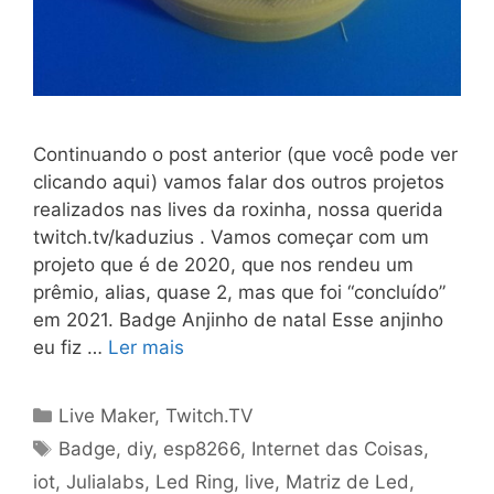
Continuando o post anterior (que você pode ver
clicando aqui) vamos falar dos outros projetos
realizados nas lives da roxinha, nossa querida
twitch.tv/kaduzius . Vamos começar com um
projeto que é de 2020, que nos rendeu um
prêmio, alias, quase 2, mas que foi “concluído”
em 2021. Badge Anjinho de natal Esse anjinho
eu fiz …
Ler mais
Categorias
Live Maker
,
Twitch.TV
Tags
Badge
,
diy
,
esp8266
,
Internet das Coisas
,
iot
,
Julialabs
,
Led Ring
,
live
,
Matriz de Led
,