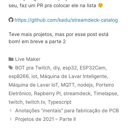
seu, faz um PR pra colocar ele na lista
https://github.com/kadu/streamdeck-catalog
Teve mais projetos, mas por esse post está
bom! em breve a parte 2
Categorias
Live Maker
Tags
BOT pra Twitch
,
diy
,
esp32
,
ESP32Cam
,
esp8266
,
iot
,
Máquina de Lavar Inteligente
,
Máquina de Lavar IoT
,
MQTT
,
nodejs
,
Porteiro
Eletrônico
,
Rapberry PI
,
streamdeck
,
Timelapse
,
twitch
,
twitch.tv
,
Typescript
Anotações “mentais” para fabricação de PCB
Projetos de 2021 – Parte II