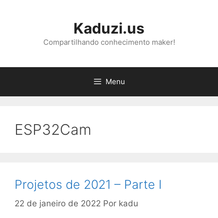
Pular
para
Kaduzi.us
o
conteúdo
Compartilhando conhecimento maker!
Menu
ESP32Cam
Projetos de 2021 – Parte I
22 de janeiro de 2022
Por
kadu