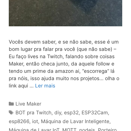
Vocês devem saber, e se não sabe, esse é um
bom lugar pra falar pra você (que não sabe) –
Eu faço lives na Twitch, falando sobre coisas
Maker, então checa junto, da aquele follow e
tendo um prime da amazon ai, “escorrega” lá
pra nóis, isso ajuda muito nos projetos… olha o
link aqui …
Ler mais
Categorias
Live Maker
Tags
BOT pra Twitch
,
diy
,
esp32
,
ESP32Cam
,
esp8266
,
iot
,
Máquina de Lavar Inteligente
,
Máquina de Lavar IoT
,
MQTT
,
nodejs
,
Porteiro