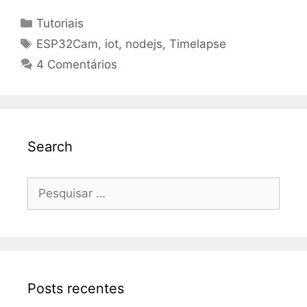
Categorias
Tutoriais
Tags
ESP32Cam
,
iot
,
nodejs
,
Timelapse
4 Comentários
Search
Pesquisar
por:
Posts recentes